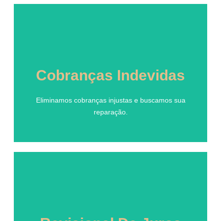
Cobranças Indevidas
Cobranças Indevidas
Eliminamos cobranças injustas e buscamos sua
reparação.
Eliminamos cobranças injustas e buscamos sua
reparação.
Revisional De Juros