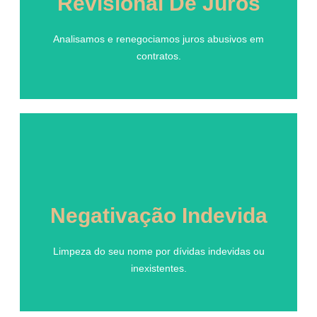
Revisional De Juros
Analisamos e renegociamos juros abusivos em
contratos.
Analisamos e renegociamos juros abusivos em
contratos.
Negativação Indevida
Negativação Indevida
Limpeza do seu nome por dívidas indevidas ou
inexistentes.
Limpeza do seu nome por dívidas indevidas ou
inexistentes.