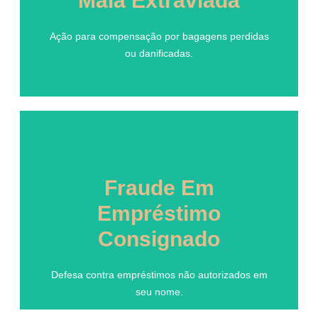
Mala Extraviada
Ação para compensação por bagagens perdidas
ou danificadas.
Ação para compensação por bagagens perdidas
ou danificadas.
Fraude Em
Empréstimo
Fraude Em
Consignado
Empréstimo
Consignado
Defesa contra empréstimos não autorizados em
seu nome.
Defesa contra empréstimos não autorizados em
seu nome.