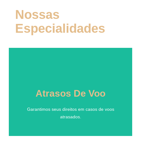
Nossas
Especialidades
Atrasos De Voo
Atrasos De Voo
Garantimos seus direitos em casos de voos
atrasados.
Garantimos seus direitos em casos de voos
atrasados.